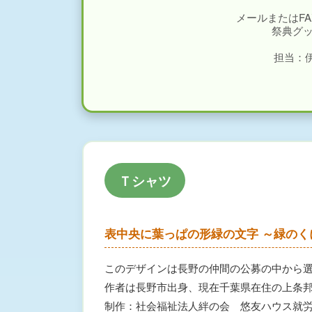
メールまたはF
祭典グ
担当：伊
Ｔシャツ
表中央に葉っぱの形緑の文字 ～緑の
このデザインは長野の仲間の公募の中から
作者は長野市出身、現在千葉県在住の上条
制作：社会福祉法人絆の会 悠友ハウス就労