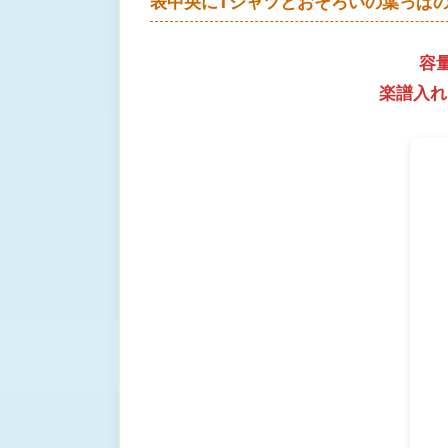
表中央にTシャツとおそろいの葉っぱ
容
楽譜入れ