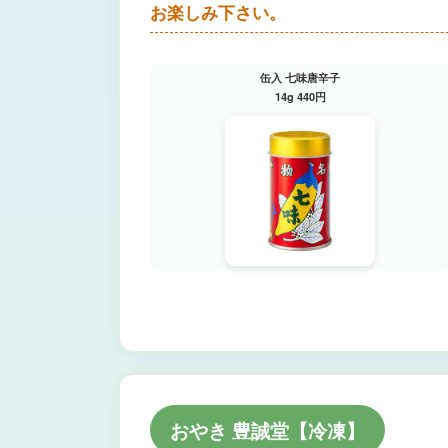
お楽しみ下さい。
缶入 七味唐辛子
14g 440円
おやき 豊誠堂【冷凍】