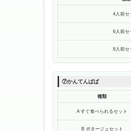
4人前セ
6人前セ
8人前セ
⑦かんてんぱぱ
種類
A すぐ食べられるセット
B ポタージュセット