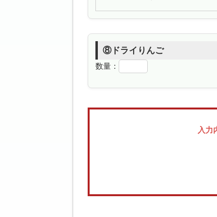
⑧ドライりんご
数量：
入力