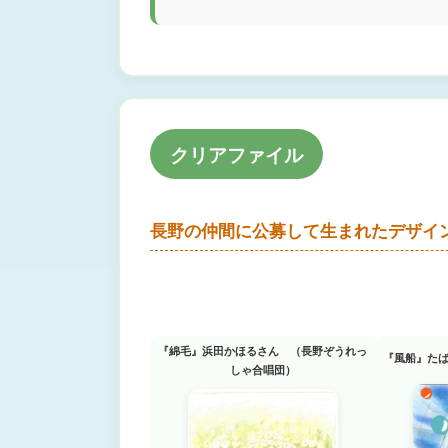
クリアファイル
長野の仲間に公募して生まれたデザイ
『綿毛』浜田かほるさん （長野ぞうれっ
『風船』た
しゃ合唱団）