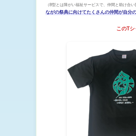
（B型とは障がい福祉サービスで、仲間と助け合い
ながの祭典に向けてたくさんの仲間が自分
このT