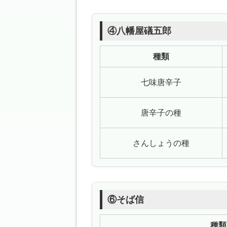
④八幡屋礒五郎
種類
七味唐辛子
唐辛子の種
さんしょうの種
⑥そば信
種類